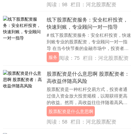
阅读：
98
栏目：
河北股票配资
线下股票配资服务：安全杠杆投资，
快速到账，专业顾问一对一指导
# 线下股票配资服务：安全杠杆投资，快速
到账专业的股票配资，专业顾问一对一指
导 在当今快节奏的金融市场中，投资者对
于资金灵活性和专业指导的需求日益增
服务
阅读：
75
栏目：
河北股票配资
长。线下股票....
股票配资是什么意思啊 股票配资者：
高收益伴随高风险
股票配资是一种杠杆交易方式，投资者通
过借入资金放大投资规模，以期获得更高
的收益。然而，高收益往往伴随着高风
险，股票配资者需要充分了解其中的风
股票配资是什么意思啊
险。 1. 投资经验....
阅读：
58
栏目：
河北股票配资