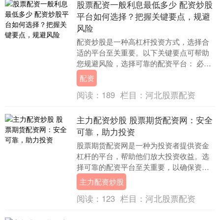
股票配资一般利息最低多少 配资炒股
平台如何选择？把握关键要点，规避
风险
配资炒股是一种高杠杆投资方式，选择合
适的平台至关重要。以下关键要点可帮助
您规避风险，选择可靠的配资平台： 必选
配资拥有完善的风控体系，严格把控风
配资
险。平台采用先进....
阅读：
189
栏目：
河北股票配资
主力配资炒股 股票期货配资网：安全
可靠，助力投资
股票期货配资网是一种为投资者提供资金
杠杆的平台，帮助他们放大投资收益。选
择可靠的配资平台至关重要，以确保资金
安全和投资顺利。 以10%的年利率为例，
主力配资炒股
对于10万的....
阅读：
123
栏目：
河北股票配资