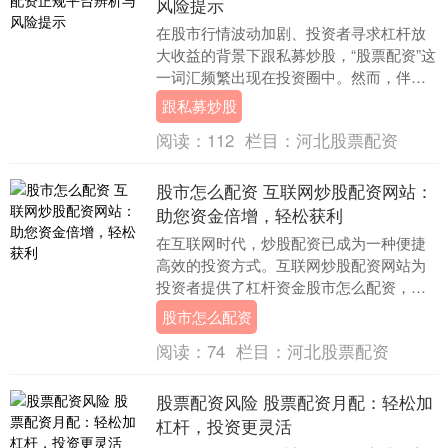
风险提示
在股市行情波动加剧、投资者寻求杠杆放
大收益的背景下跟私募炒股，“股票配资”这
一词汇频繁出现在投资圈中。然而，伴随
其高收益诱惑的，是错综复杂的平台乱象
跟私募炒股
与不容忽视的....
阅读：
112
栏目：
河北股票配资
股市怎么配资 互联网炒股配资网站：
助您资金倍增，轻松获利
在互联网时代，炒股配资已成为一种便捷
高效的投资方式。互联网炒股配资网站为
投资者提供了杠杆资金股市怎么配资，帮
助他们放大收益，轻松获利。 配资炒股的
股市怎么配资
原理很简单：投....
阅读：
74
栏目：
河北股票配资
股票配资风险 股票配资月配：轻松加
杠杆，投资更灵活