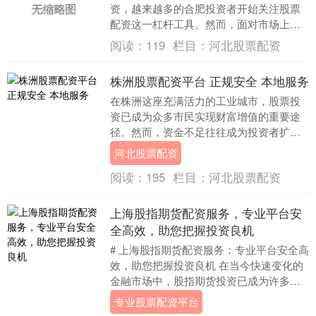
资，越来越多的合肥投资者开始关注股票
配资这一杠杆工具。然而，面对市场上众
多配资公司，如何选择正规、安全的平台
阅读：
119
栏目：
河北股票配资
成为投资者最关心....
株洲股票配资平台 正规安全 本地服务
在株洲这座充满活力的工业城市，股票投
资已成为众多市民实现财富增值的重要途
径。然而，资金不足往往成为投资者扩大
收益的瓶颈。此时河北股票配资，选择一
河北股票配资
家正规安全的株洲....
阅读：
195
栏目：
河北股票配资
上海股指期货配资服务，专业平台安
全高效，助您把握投资良机
# 上海股指期货配资服务：专业平台安全高
效，助您把握投资良机 在当今快速变化的
金融市场中，股指期货投资已成为许多投
资者实现资产增值的重要途径。上海作为
专业股票配资平台
中国的金融....