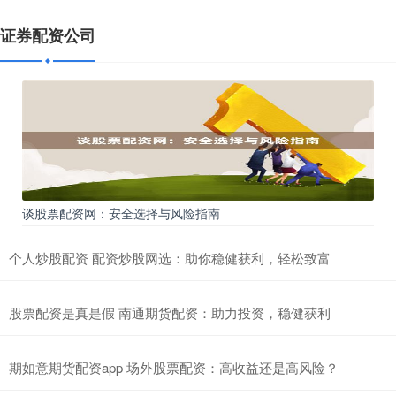
线上最大配资平台排名，正规杠杆炒股首选
证券配资公司
证券配资公司
2026-04-17
在当今快速变化的股市环境中，杠杆炒股成为许多投资者放大收益的
工具。然而，面对网络上琳琅满目的配资平台，如何选择安全可靠的
做股票配资 股票配资要求：了解条件，把握机遇
线上股票配资门户
2026-03-12
股票配资是一种融资方式做股票配资，投资者可以利用杠杆放大资
金，扩大投资规模。然而，股票配资也存在一定的风险，因此做股票
谈股票配资网：安全选择与风险指南
配
上海期货配资平台哪家正规？安全可靠配资公司推荐
个人炒股配资 配资炒股网选：助你稳健获利，轻松致富
线上股票配资门户
2026-04-20
在上海这座国际金融中心，期货交易活跃，吸引了众多投资者。然
股票配资是真是假 南通期货配资：助力投资，稳健获利
而，高杠杆的期货市场也催生了配资需求。面对市场上琳琅满目的期
货
期如意期货配资app 场外股票配资：高收益还是高风险？
权威股票配资平台排名，正规实盘平台精选