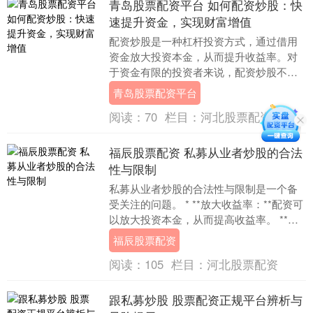
青岛股票配资平台 如何配资炒股：快
速提升资金，实现财富增值
配资炒股是一种杠杆投资方式，通过借用
资金放大投资本金，从而提升收益率。对
于资金有限的投资者来说，配资炒股不失
为一种快速提升资金、实现财富增值的手
青岛股票配资平台
段。 当前，市场....
阅读：
70
栏目：
河北股票配资
福辰股票配资 私募从业者炒股的合法
性与限制
私募从业者炒股的合法性与限制是一个备
受关注的问题。 * **放大收益率：**配资可
以放大投资本金，从而提高收益率。 **合
法性** 根据《证券法》和《私募投资基....
福辰股票配资
阅读：
105
栏目：
河北股票配资
跟私募炒股 股票配资正规平台辨析与