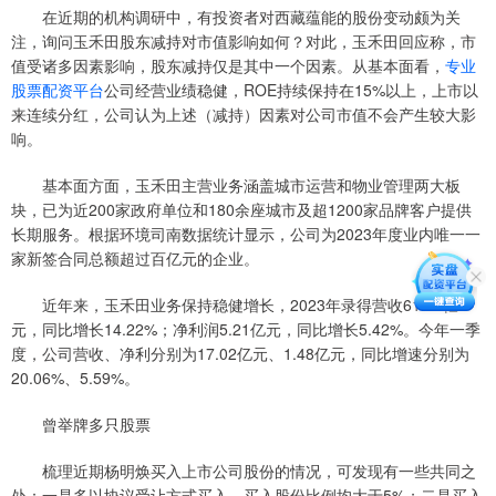
在近期的机构调研中，有投资者对西藏蕴能的股份变动颇为关
注，询问玉禾田股东减持对市值影响如何？对此，玉禾田回应称，市
值受诸多因素影响，股东减持仅是其中一个因素。从基本面看，
专业
股票配资平台
公司经营业绩稳健，ROE持续保持在15%以上，上市以
来连续分红，公司认为上述（减持）因素对公司市值不会产生较大影
响。
基本面方面，玉禾田主营业务涵盖城市运营和物业管理两大板
块，已为近200家政府单位和180余座城市及超1200家品牌客户提供
长期服务。根据环境司南数据统计显示，公司为2023年度业内唯一一
家新签合同总额超过百亿元的企业。
近年来，玉禾田业务保持稳健增长，2023年录得营收61.61亿
元，同比增长14.22%；净利润5.21亿元，同比增长5.42%。今年一季
度，公司营收、净利分别为17.02亿元、1.48亿元，同比增速分别为
20.06%、5.59%。
曾举牌多只股票
梳理近期杨明焕买入上市公司股份的情况，可发现有一些共同之
处：一是多以协议受让方式买入，买入股份比例均大于5%；二是买入