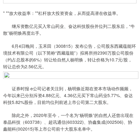
* **放大收益率：**杠杆放大投资资金，从而提高潜在收益率。
继斥资数亿元买入常山药业、奋达科技股份并位列二股东后，“牛
散”杨明焕再度出手。
6月4日晚间，玉禾田（300815）发布公告，公司股东西藏蕴能环
境技术有限公司（以下简称“西藏蕴能”）拟将所持2390万股公司股份
（约占总股本的6%）转让给自然人杨明焕，转让价格为10.7元/股，
转让总价为2.56亿元。
证券时报·e公司记者关注到，杨明焕近期在资本市场动作频频，
今年以来已分别斥资4.88亿元、4.36亿元买下常山药业5.77%、奋达
科技5.82%股份，目前均位列前述上市公司第二大股东。
除此之外，2020年至今，一个名为“杨明焕”的自然人还曾出现在
泰晶科技（603738）、超讯通信(603322)、协鑫集成(002506)、协
鑫能科(002015)等上市公司前十大股东名单中。