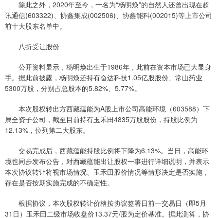
除此之外，2020年至今，一名为“杨明焕”的自然人还曾出现在超
讯通信(603322)、协鑫集成(002506)、协鑫能科(002015)等上市公司
前十大股东名单中。
八折受让股份
公开资料显示，杨明焕出生于1986年，此前在资本市场已大显身
手。据此前披露，杨明焕还持有奋达科技1.05亿股股份、常山药业
5300万股，分别占总股本的5.82%、5.77%。
本次股权转出方西藏蕴能为A股上市公司高能环境（603588）下
属全资子公司，截至目前持有玉禾田4835万股股份，持股比例为
12.13%，位列第二大股东。
交易完成后，西藏蕴能持股比例将下降为6.13%。当日，高能环
境也同步发布公告，对西藏蕴能出让股权一事进行详细说明，并表示
本次协议转让将视市场情况、玉禾田股价情况等情形决定是否实施，
存在是否按期实施完成的不确定性。
根据协议，本次股权转让价格按协议签署日前一交易日（即5月
31日）玉禾田二级市场收盘价13.37元/股为定价基准。据此测算，协