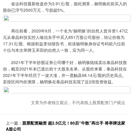
奋达科技最新收盘价为3.91元/股，据此测算，杨明焕此前买入的
股份已浮亏2500万元，亏损超5%。
再往前看，2020年9月，一个名为“杨明焕”的自然人曾斥资1.47亿
元从泰晶科技实控人喻信东手中买入851万股公司股份，转让价格为
17.31元/股。根据权益变动报告书，前述杨明焕身份证号码前六位前
十位与本次举牌玉禾田的自然人一致，应为同一人。
2021年下半年炒股证券公司哪个好，杨明焕陆续卖出泰晶科技股
份，截至2021年末已退出前十大股东名单。从股价来看，泰晶科技在
2021年下半年经历了一波大涨，并一度触及68.14元/股的历史高点。
若按区间均价测算，杨明焕在泰晶科技实现了近2倍投资收益。
文章为作者独立观点，不代表线上股票配资门户观点
上一篇：
股票配资融资 超2.5亿元！80后“牛散”再出手 将举牌这家
A股公司